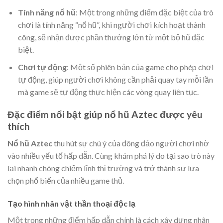
Tính năng nổ hũ
: Một trong những điểm đặc biệt của trò
chơi là tính năng “nổ hũ”, khi người chơi kích hoạt thành
công, sẽ nhận được phần thưởng lớn từ một bộ hũ đặc
biệt.
Chơi tự động
: Một số phiên bản của game cho phép chơi
tự động, giúp người chơi không cần phải quay tay mỗi lần
mà game sẽ tự động thực hiện các vòng quay liên tục.
Đặc điểm nổi bật giúp nổ hũ Aztec được yêu
thích
Nổ hũ Aztec
thu hút sự chú ý của đông đảo người chơi nhờ
vào nhiều yếu tố hấp dẫn. Cùng khám phá lý do tại sao trò này
lại nhanh chóng chiếm lĩnh thị trường và trở thành sự lựa
chọn phổ biến của nhiều game thủ.
Tạo hình nhân vật thần thoại độc lạ
Một trong những điểm hấp dẫn chính là cách xây dựng nhân