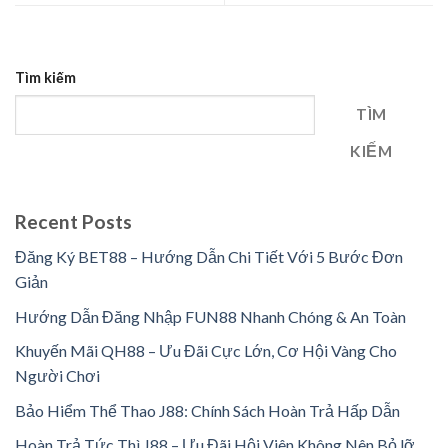
Tìm kiếm
TÌM
KIẾM
Recent Posts
Đăng Ký BET88 – Hướng Dẫn Chi Tiết Với 5 Bước Đơn
Giản
Hướng Dẫn Đăng Nhập FUN88 Nhanh Chóng & An Toàn
Khuyến Mãi QH88 – Ưu Đãi Cực Lớn, Cơ Hội Vàng Cho
Người Chơi
Bảo Hiểm Thể Thao J88: Chính Sách Hoàn Trả Hấp Dẫn
Hoàn Trả Tức Thì J88 – Ưu Đãi Hội Viên Không Nên Bỏ lỡ