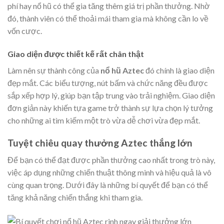
phí hay nổ hũ có thể gia tăng thêm giá trị phần thưởng. Nhờ
đó, thành viên có thể thoải mái tham gia mà không cần lo về
vốn cược.
Giao diện được thiết kế rất chân thật
Làm nên sự thành công của
nổ hũ Aztec
đó chính là giao diện
đẹp mắt. Các biểu tượng, nút bấm và chức năng đều được
sắp xếp hợp lý, giúp bạn tập trung vào trải nghiệm. Giao diện
đơn giản này khiến tựa game trở thành sự lựa chọn lý tưởng
cho những ai tìm kiếm một trò vừa dễ chơi vừa đẹp mắt.
Tuyệt chiêu quay thưởng Aztec thắng lớn
Để bạn có thể đạt được phần thưởng cao nhất trong trò này,
việc áp dụng những chiến thuật thông minh và hiệu quả là vô
cùng quan trọng. Dưới đây là những bí quyết để bạn có thể
tăng khả năng chiến thắng khi tham gia.