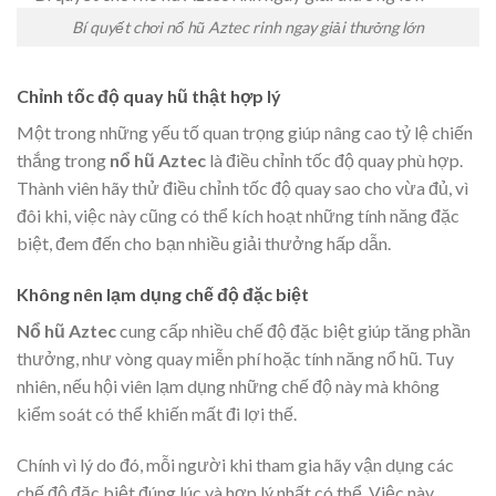
Bí quyết chơi nổ hũ Aztec rinh ngay giải thưởng lớn
Chỉnh tốc độ quay hũ thật hợp lý
Một trong những yếu tố quan trọng giúp nâng cao tỷ lệ chiến
thắng trong
nổ hũ Aztec
là điều chỉnh tốc độ quay phù hợp.
Thành viên hãy thử điều chỉnh tốc độ quay sao cho vừa đủ, vì
đôi khi, việc này cũng có thể kích hoạt những tính năng đặc
biệt, đem đến cho bạn nhiều giải thưởng hấp dẫn.
Không nên lạm dụng chế độ đặc biệt
Nổ hũ Aztec
cung cấp nhiều chế độ đặc biệt giúp tăng phần
thưởng, như vòng quay miễn phí hoặc tính năng nổ hũ. Tuy
nhiên, nếu hội viên lạm dụng những chế độ này mà không
kiểm soát có thể khiến mất đi lợi thế.
Chính vì lý do đó, mỗi người khi tham gia hãy vận dụng các
chế độ đặc biệt đúng lúc và hợp lý nhất có thể. Việc này