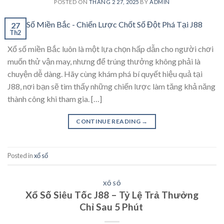
POSTED ON
THÁNG 2 27, 2025
BY
ADMIN
27
Th2
Xổ số miền Bắc luôn là một lựa chọn hấp dẫn cho người chơi
muốn thử vận may, nhưng để trúng thưởng không phải là
chuyện dễ dàng. Hãy cùng khám phá bí quyết hiệu quả tại
J88, nơi bạn sẽ tìm thấy những chiến lược làm tăng khả năng
thành công khi tham gia. […]
CONTINUE READING
→
Posted in
xổ số
XỔ SỐ
Xổ Số Siêu Tốc J88 – Tỷ Lệ Trả Thưởng
Chỉ Sau 5 Phút