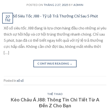
POSTED ON
THÁNG 2 27, 2025
BY
ADMIN
27
Th2
Xổ số siêu tốc J88 đang là lựa chọn hàng đầu cho những ai yêu
thích sự hồi hộp và cơ hội trúng thưởng nhanh chóng. Chỉ sau
5 phút, bạn đã có thể biết ngay kết quả với tỷ lệ trả thưởng
cực hấp dẫn. Không cần chờ đợi lâu, không mất nhiều thời
[…]
CONTINUE READING
→
Posted in
xổ số
THỂ THAO
Kèo Châu Á J88: Thông Tin Chi Tiết Từ A
Đến Z Cho Bạn