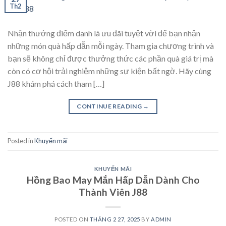
Th2
Nhận thưởng điểm danh là ưu đãi tuyệt vời để bạn nhận
những món quà hấp dẫn mỗi ngày. Tham gia chương trình và
bạn sẽ không chỉ được thưởng thức các phần quà giá trị mà
còn có cơ hội trải nghiệm những sự kiện bất ngờ. Hãy cùng
J88 khám phá cách tham […]
CONTINUE READING
→
Posted in
Khuyến mãi
KHUYẾN MÃI
Hồng Bao May Mắn Hấp Dẫn Dành Cho
Thành Viên J88
POSTED ON
THÁNG 2 27, 2025
BY
ADMIN