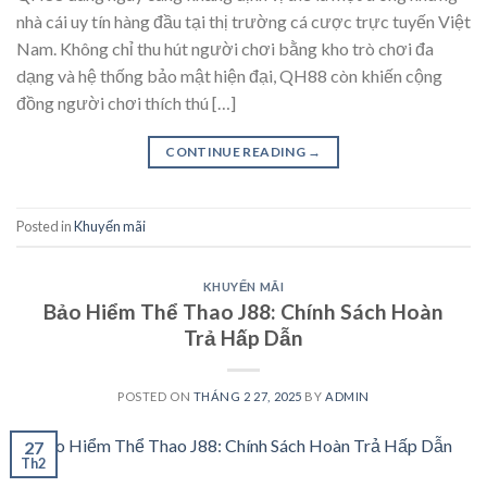
nhà cái uy tín hàng đầu tại thị trường cá cược trực tuyến Việt
Nam. Không chỉ thu hút người chơi bằng kho trò chơi đa
dạng và hệ thống bảo mật hiện đại, QH88 còn khiến cộng
đồng người chơi thích thú […]
CONTINUE READING
→
Posted in
Khuyến mãi
KHUYẾN MÃI
Bảo Hiểm Thể Thao J88: Chính Sách Hoàn
Trả Hấp Dẫn
POSTED ON
THÁNG 2 27, 2025
BY
ADMIN
27
Th2